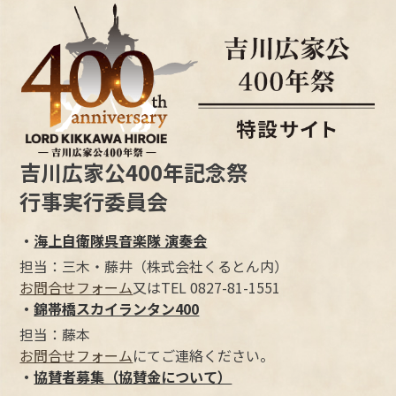
吉川広家公400年記念祭
行事実行委員会
・
海上自衛隊呉音楽隊 演奏会
担当：三木・藤井（株式会社くるとん内）
お問合せフォーム
又はTEL 0827-81-1551
・
錦帯橋スカイランタン400
担当：藤本
お問合せフォーム
にてご連絡ください。
・
協賛者募集（協賛金について）