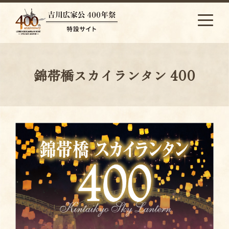
S
k
i
p
t
o
錦帯橋スカイランタン 400
c
o
n
t
e
n
t