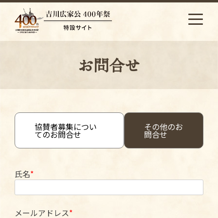
S
k
i
p
t
お問合せ
o
c
o
n
t
e
協賛者募集につい
その他のお
n
てのお問合せ
問合せ
t
氏名
メールアドレス