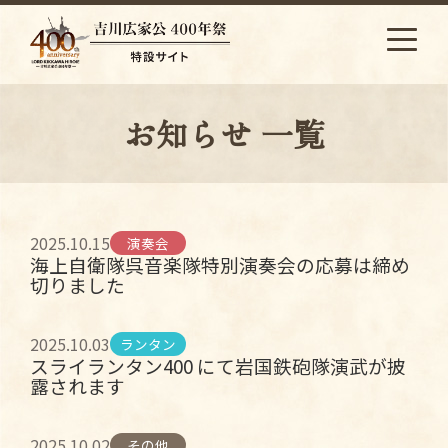
S
k
i
p
t
お知らせ 一覧
o
c
o
n
t
2025.10.15
演奏会
e
海上自衛隊呉音楽隊特別演奏会の応募は締め
n
切りました
t
2025.10.03
ランタン
スライランタン400 にて岩国鉄砲隊演武が披
露されます
2025.10.02
その他