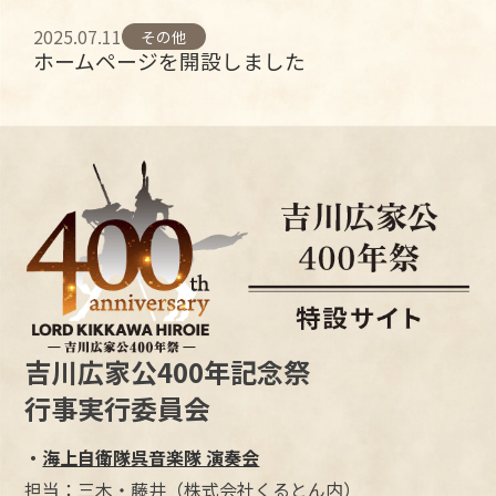
2025.07.11
その他
ホームページを開設しました
吉川広家公400年記念祭
行事実行委員会
・
海上自衛隊呉音楽隊 演奏会
担当：三木・藤井（株式会社くるとん内）