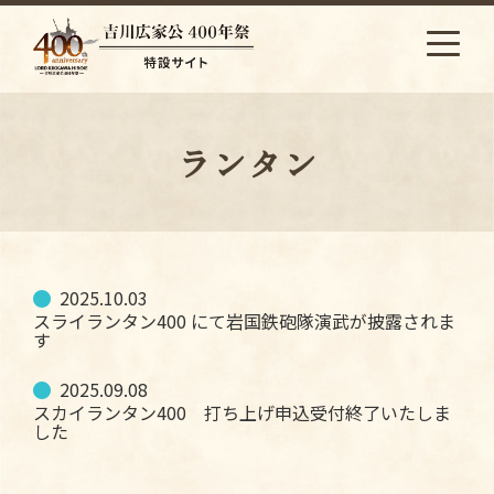
S
k
i
p
t
o
ランタン
c
o
n
t
e
2025.10.03
n
スライランタン400 にて岩国鉄砲隊演武が披露されま
t
す
2025.09.08
スカイランタン400 打ち上げ申込受付終了いたしま
した