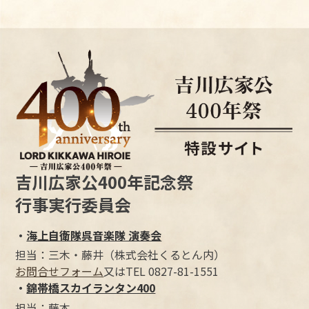
吉川広家公400年記念祭
行事実行委員会
・
海上自衛隊呉音楽隊 演奏会
担当：三木・藤井（株式会社くるとん内）
お問合せフォーム
又はTEL 0827-81-1551
・
錦帯橋スカイランタン400
担当：藤本